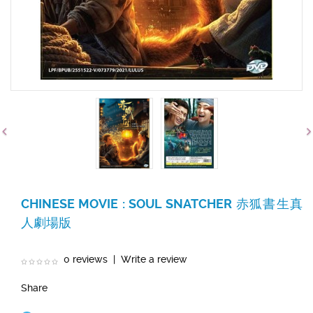
CHINESE MOVIE : SOUL SNATCHER 赤狐書生真
人劇場版
0 reviews
|
Write a review
Share